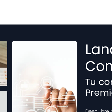
Odoo
Soluciones
Kit Digital
Nosotros
Lan
Con
Tu co
Premi
Descubre n