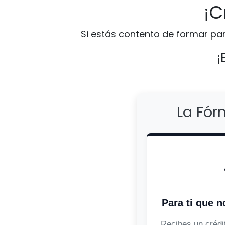
¡C
Si estás contento de formar pa
¡
La Fór
Para ti que 
Recibes un crédi