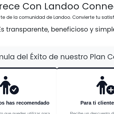
rece Con Landoo Conne
rte de la comunidad de Landoo. Convierte tu satis
Es transparente, beneficioso y simpl
mula del Éxito de nuestro Plan 
nos has recomendado
Para ti client
to que puedes utilizar para
Recibe un descuento di