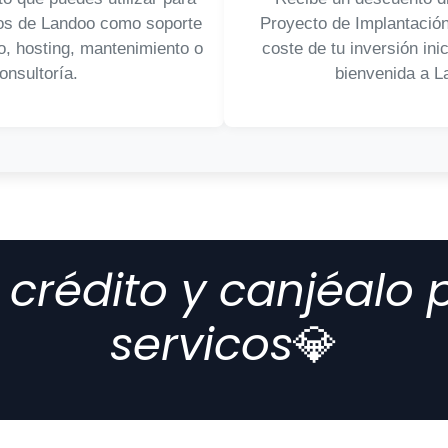
ios de Landoo como soporte
Proyecto de Implantació
co, hosting, mantenimiento o
coste de tu inversión ini
onsultoría.
bienvenida a L
crédito y canjéalo 
servicos
💎