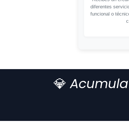
diferentes servic
funcional o técni
c
💎
Acumula 