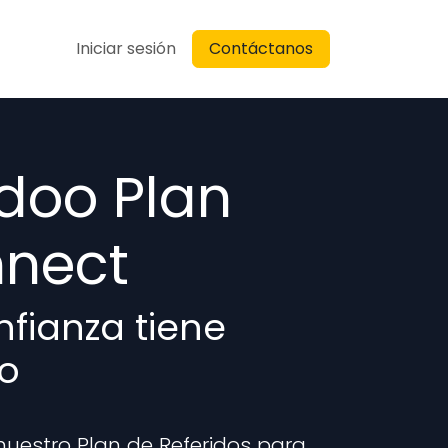
Blog
Iniciar sesión
Soporte
Contáctanos
doo Plan
nect
nfianza tiene
o
uestro Plan de Referidos para