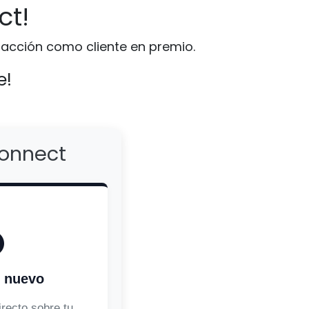
ct!
facción como cliente en premio.
e!
Connect
e nuevo
recto sobre tu