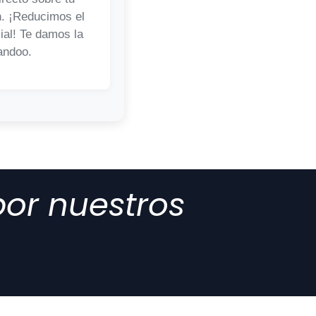
n. ¡Reducimos el
cial! Te damos la
andoo.
por nuestros