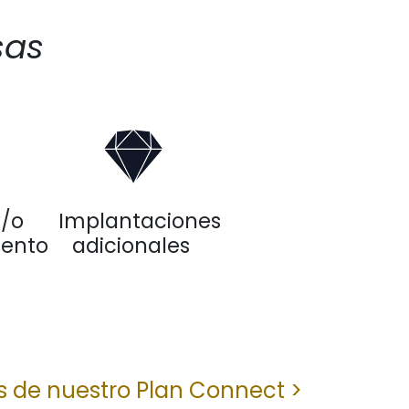
sas
y/o
Implantaciones
iento
adicionales
s de nuestro Plan Connect >