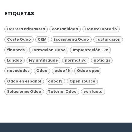
ETIQUETAS
Carrera Primavera
contabilidad
Control Horario
Coste Odoo
CRM
Ecosistema Odoo
facturacion
finanzas
Formacion Odoo
Implantación ERP
Landoo
ley antifraude
normativa
noticias
novedades
Odoo
odoo 19
Odoo apps
Odoo en español
odoo19
Open source
Soluciones Odoo
Tutorial Odoo
verifactu