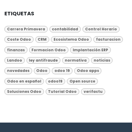
ETIQUETAS
Carrera Primavera
contabilidad
Control Horario
Coste Odoo
CRM
Ecosistema Odoo
facturacion
finanzas
Formacion Odoo
Implantación ERP
Landoo
ley antifraude
normativa
noticias
novedades
Odoo
odoo 19
Odoo apps
Odoo en español
odoo19
Open source
Soluciones Odoo
Tutorial Odoo
verifactu