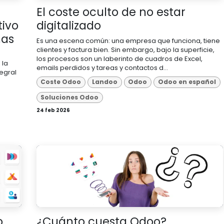
El coste oculto de no estar
tivo
digitalizado
nas
Es una escena común: una empresa que funciona, tiene
clientes y factura bien. Sin embargo, bajo la superficie,
los procesos son un laberinto de cuadros de Excel,
 la
emails perdidos y tareas y contactos d...
tegral
Coste Odoo
Landoo
Odoo
Odoo en español
Soluciones Odoo
24 feb 2026
o
¿Cuánto cuesta Odoo?