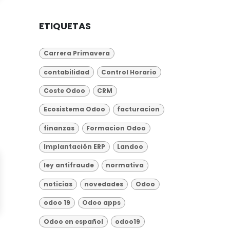
ETIQUETAS
Carrera Primavera
contabilidad
Control Horario
Coste Odoo
CRM
Ecosistema Odoo
facturacion
finanzas
Formacion Odoo
Implantación ERP
Landoo
ley antifraude
normativa
noticias
novedades
Odoo
odoo 19
Odoo apps
Odoo en español
odoo19