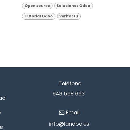
Open source
Soluciones Odoo
Tutorial Odoo
verifactu
Teléfono
943 568 663
ad
b
Email
info@l
an​d​oo.es
de