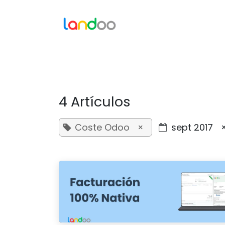
Ir al contenido
Inicio
Qué es 
4 Artículos
Coste Odoo
×
sept 2017