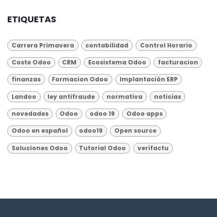
ETIQUETAS
Carrera Primavera
contabilidad
Control Horario
Coste Odoo
CRM
Ecosistema Odoo
facturacion
finanzas
Formacion Odoo
Implantación ERP
Landoo
ley antifraude
normativa
noticias
novedades
Odoo
odoo 19
Odoo apps
Odoo en español
odoo19
Open source
Soluciones Odoo
Tutorial Odoo
verifactu